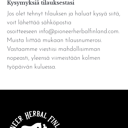
Kysymyksiä tilauksestasi
Jos olet tehnyt tilauksen ja haluat kysyä siitä,
voit lähettää sähköpostia
osoitteeseen
info@pioneerherbalfinland.com
.
Muista liittää mukaan tilausnumerosi.
Vastaamme viestiisi mahdollisimman
nopeasti, yleensä viimeistään kolmen
työpäivän kuluessa.